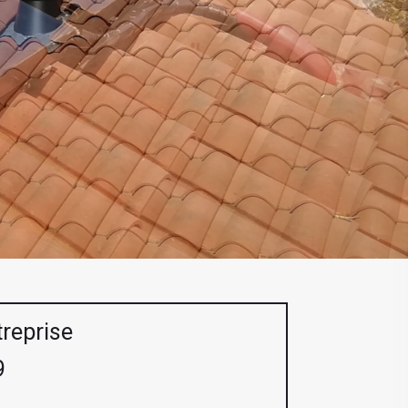
treprise
9