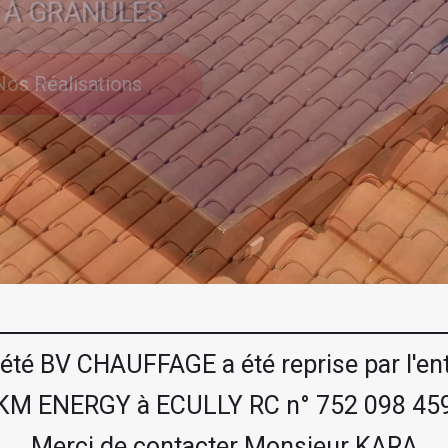
S À GRANULES
S À GRANULES
Nos Réalisations
Nos Réalisations
Nos Réalisations
Nos Réalisations
Nos Réalisations
été BV CHAUFFAGE a été reprise par l'en
KM ENERGY à ECULLY RC n° 752 098 45
Merci de contacter Monsieur KARA