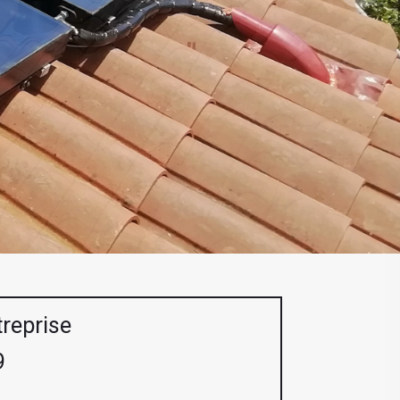
treprise
9