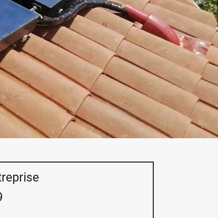
treprise
9