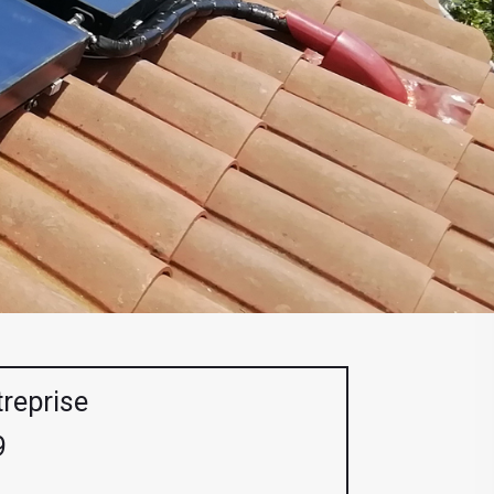
treprise
9